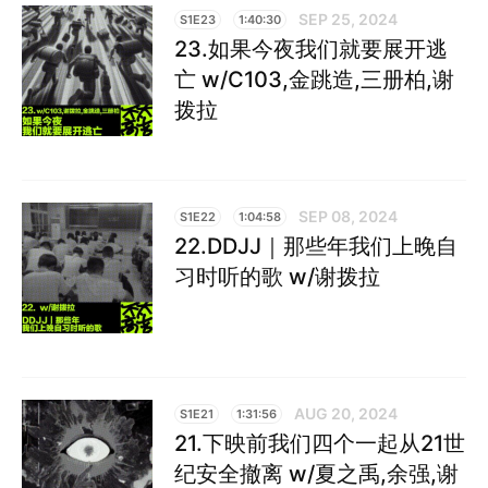
SEP 25, 2024
S1E23
1:40:30
23.如果今夜我们就要展开逃
亡 w/C103,金跳造,三册柏,谢
拨拉
SEP 08, 2024
S1E22
1:04:58
22.DDJJ｜那些年我们上晚自
习时听的歌 w/谢拨拉
AUG 20, 2024
S1E21
1:31:56
21.下映前我们四个一起从21世
纪安全撤离 w/夏之禹,余强,谢