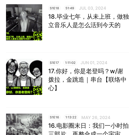
JUL 03, 2024
S1E18
51:49
18.毕业七年，从未上班，做独
立音乐人是怎么活到今天的
JUN 01, 2024
S1E17
1:11:02
17.你好，你是老登吗？w/谢
拨拉，金跳造｜串台【联络中
心】
MAY 26, 2024
S1E16
1:13:22
16.电影圈末日：我们一小时拍
三部片，再整合成一个宇宙