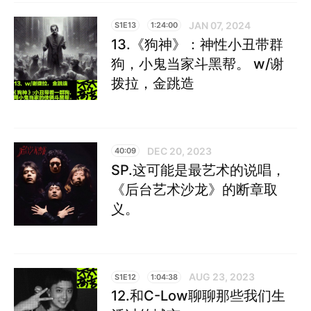
JAN 07, 2024
S1E13
1:24:00
13.《狗神》：神性小丑带群
狗，小鬼当家斗黑帮。 w/谢
拨拉，金跳造
DEC 20, 2023
40:09
SP.这可能是最艺术的说唱，
《后台艺术沙龙》的断章取
义。
AUG 23, 2023
S1E12
1:04:38
12.和C-Low聊聊那些我们生