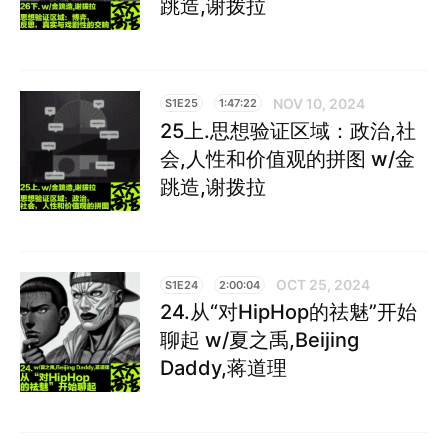
跳造,谢拨拉
NOV 10, 2024
S1E25
1:47:22
25上.思想验证区域：政治,社
会,人性和价值观的拼图 w/金
跳造,谢拨拉
OCT 25, 2024
S1E24
2:00:04
24.从“对HipHop的祛魅”开始
聊起 w/夏之禹,Beijing
Daddy,蒋道理