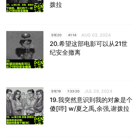
拨拉
AUG 03, 2024
S1E20
41:14
20.希望这部电影可以从21世
纪安全撤离
JUL 29, 2024
S1E19
1:33:20
19.我突然意识到我的对象是个
傻[哔] w/夏之禹,余强,谢拨拉