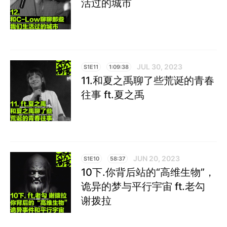
活过的城市
JUL 30, 2023
S1E11
1:09:38
11.和夏之禹聊了些荒诞的青春
往事 ft.夏之禹
JUN 20, 2023
S1E10
58:37
10下.你背后站的“高维生物”，
诡异的梦与平行宇宙 ft.老勾
谢拨拉